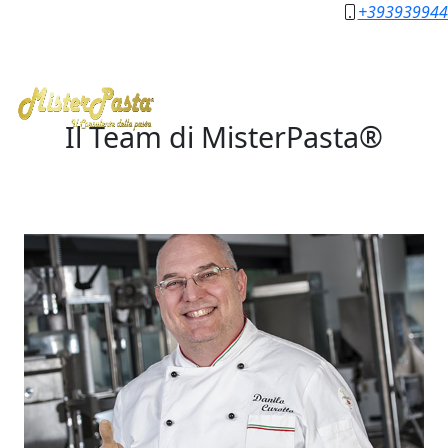
+393939944
Il Team di
MisterPasta®