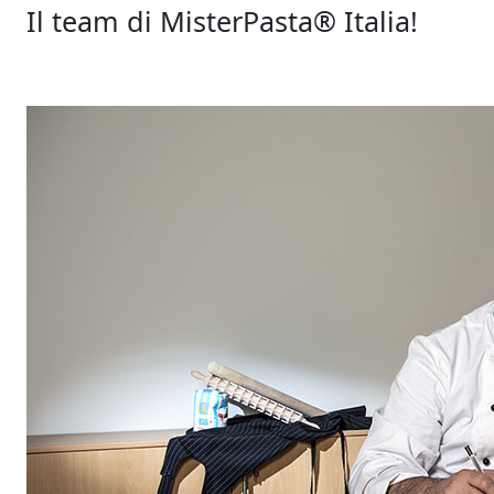
Il team di
MisterPasta®
Italia!
Danilo Curotto, Lidia De Fraia, Danilo Ferrazzo, Walter Zanoni e Silvio
Vangelisti!